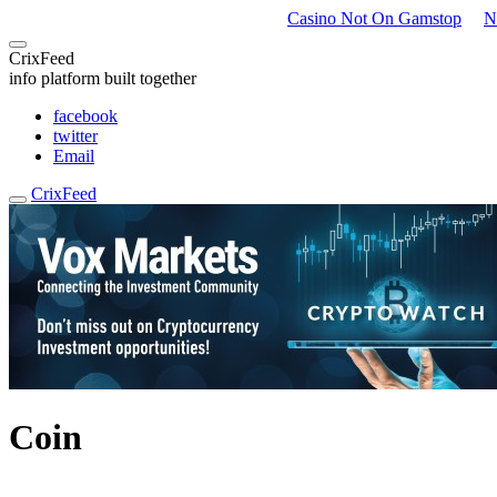
Casino Not On Gamstop
N
CrixFeed
info platform built together
facebook
twitter
Email
CrixFeed
Coin