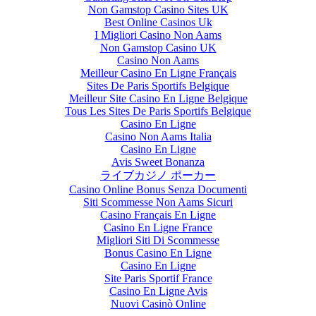
Non Gamstop Casino Sites UK
Best Online Casinos Uk
I Migliori Casino Non Aams
Non Gamstop Casino UK
Casino Non Aams
Meilleur Casino En Ligne Français
Sites De Paris Sportifs Belgique
Meilleur Site Casino En Ligne Belgique
Tous Les Sites De Paris Sportifs Belgique
Casino En Ligne
Casino Non Aams Italia
Casino En Ligne
Avis Sweet Bonanza
ライブカジノ ポーカー
Casino Online Bonus Senza Documenti
Siti Scommesse Non Aams Sicuri
Casino Français En Ligne
Casino En Ligne France
Migliori Siti Di Scommesse
Bonus Casino En Ligne
Casino En Ligne
Site Paris Sportif France
Casino En Ligne Avis
Nuovi Casinò Online