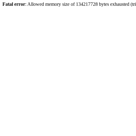
Fatal error
: Allowed memory size of 134217728 bytes exhausted (tri