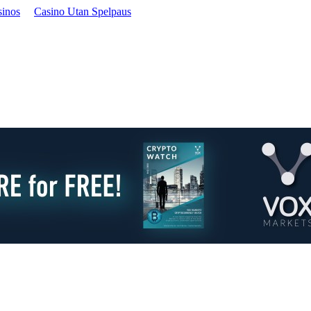
inos
Casino Utan Spelpaus