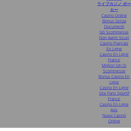
ライブカジノ ポー
カー
Casino Online
Bonus Senza
Documenti
Siti Scommesse
Non Aams Sicuri
Casino Français
En Ligne
Casino En Ligne
France
Migliori Siti Di
Scommesse
Bonus Casino En
Ligne
Casino En Ligne
Site Paris Sportif
France
Casino En Ligne
Avis
Nuovi Casinò
Online