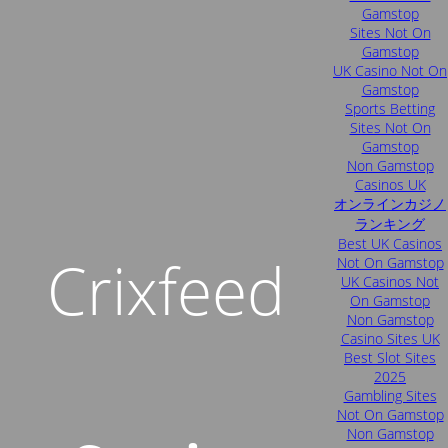
Gamstop
Sites Not On
Gamstop
UK Casino Not On
Gamstop
Sports Betting
Sites Not On
Gamstop
Non Gamstop
Casinos UK
オンラインカジノ
ランキング
Best UK Casinos
Crixfeed
Not On Gamstop
UK Casinos Not
On Gamstop
Non Gamstop
Casino Sites UK
Best Slot Sites
2025
Gambling Sites
Not On Gamstop
Non Gamstop