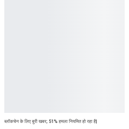
ब्लॉकचेन के लिए बुरी खबर; 51% हमला नियमित हो रहा है|