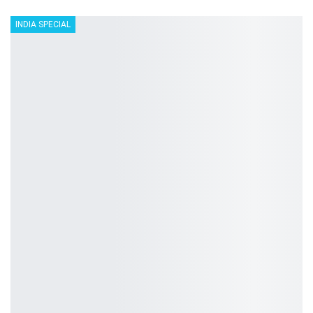
INDIA SPECIAL