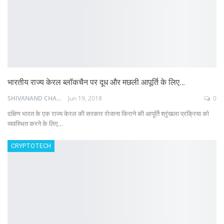
भारतीय राज्य केरल ब्लॉकचैन पर दूध और मछली आपूर्ति के लिए…
SHIVANAND CHANDEL
Jun 19, 2018
0
दक्षिण भारत के एक राज्य केरल की सरकार रोजाना किराने की आपूर्ति श्रृंखला प्रक्रिया को
व्यवस्थित करने के लिए…
CRYPTOTECH