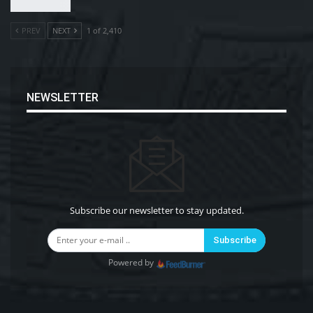
PREV
NEXT
1 of 2,410
NEWSLETTER
Subscribe our newsletter to stay updated.
Subscribe
Powered by